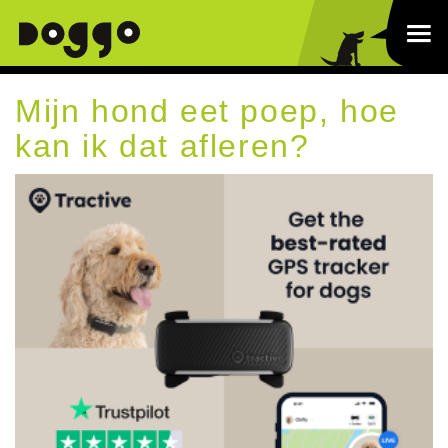
Mijn hond eet poep, hoe
kan ik dat afleren?