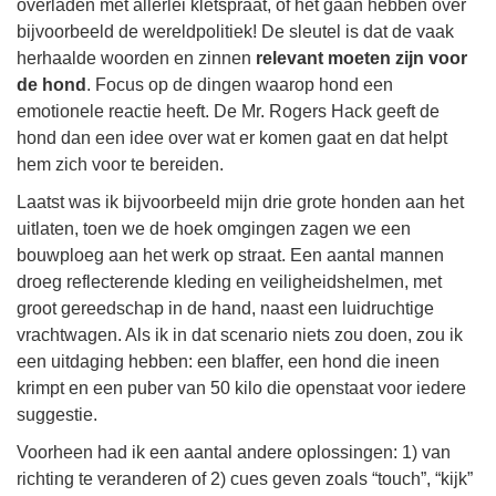
overladen met allerlei kletspraat, of het gaan hebben over
bijvoorbeeld de wereldpolitiek! De sleutel is dat de vaak
herhaalde woorden en zinnen
relevant moeten zijn voor
de hond
. Focus op de dingen waarop hond een
emotionele reactie heeft. De Mr. Rogers Hack geeft de
hond dan een idee over wat er komen gaat en dat helpt
hem zich voor te bereiden.
Laatst was ik bijvoorbeeld mijn drie grote honden aan het
uitlaten, toen we de hoek omgingen zagen we een
bouwploeg aan het werk op straat. Een aantal mannen
droeg reflecterende kleding en veiligheidshelmen, met
groot gereedschap in de hand, naast een luidruchtige
vrachtwagen. Als ik in dat scenario niets zou doen, zou ik
een uitdaging hebben: een blaffer, een hond die ineen
krimpt en een puber van 50 kilo die openstaat voor iedere
suggestie.
Voorheen had ik een aantal andere oplossingen: 1) van
richting te veranderen of 2) cues geven zoals “touch”, “kijk”