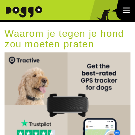
Waarom je tegen je hond
zou moeten praten