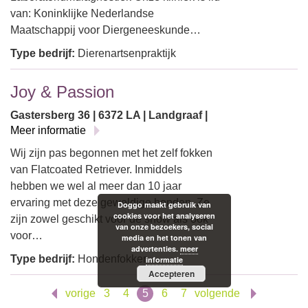
van: Koninklijke Nederlandse
Maatschappij voor Diergeneeskunde…
Type bedrijf:
Dierenartsenpraktijk
Joy & Passion
Gastersberg 36 | 6372 LA | Landgraaf |
Meer informatie
Wij zijn pas begonnen met het zelf fokken
van Flatcoated Retriever. Inmiddels
hebben we wel al meer dan 10 jaar
ervaring met deze geweldige honden. Ze
Doggo maakt gebruik van
cookies voor het analyseren
zijn zowel geschikt voor de show als ook
van onze bezoekers, social
voor…
media en het tonen van
advertenties.
meer
Type bedrijf:
Hondenfokker
informatie
Accepteren
vorige
3
4
5
6
7
volgende