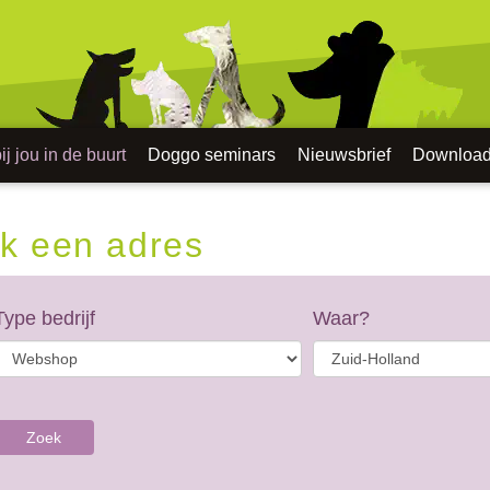
j jou in de buurt
Doggo seminars
Nieuwsbrief
Downloa
k een adres
Type bedrijf
Waar?
Zoek