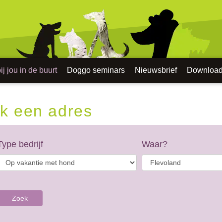
j jou in de buurt
Doggo seminars
Nieuwsbrief
Downloa
k een adres
Type bedrijf
Waar?
Zoek