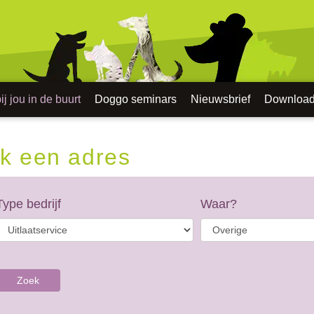
j jou in de buurt
Doggo seminars
Nieuwsbrief
Downloa
k een adres
Type bedrijf
Waar?
Zoek