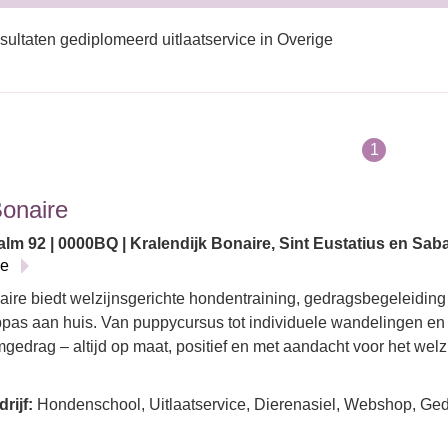
sultaten gediplomeerd uitlaatservice in Overige
1
Bonaire
lm 92 | 0000BQ | Kralendijk Bonaire, Sint Eustatius en Saba
ie
aire biedt welzijnsgerichte hondentraining, gedragsbegeleiding
pas aan huis. Van puppycursus tot individuele wandelingen en 
gedrag – altijd op maat, positief en met aandacht voor het wel
rijf:
Hondenschool, Uitlaatservice, Dierenasiel, Webshop, Gedr