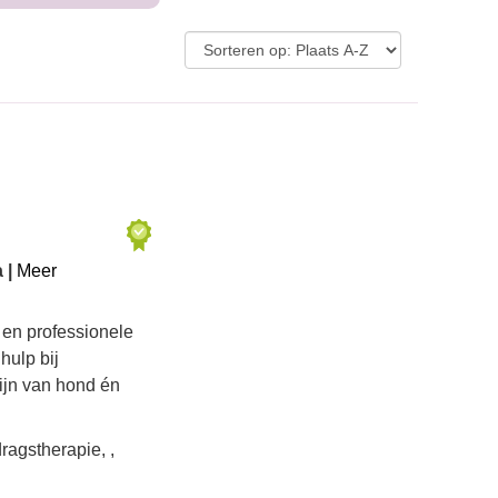
 |
Meer
 en professionele
hulp bij
zijn van hond én
agstherapie, ,