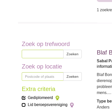
1 zoekre
Zoek op trefwoord
Blaf 
Zoeken
Sabal Pa
Zoek op locatie
informat
Blaf Bon
Zoeken
dierenop
probleem
Extra criteria
mens.…
Gediplomeerd
Type bed
Lid beroepsvereniging
Anders