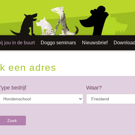
j jou in de buurt
Doggo seminars
Nieuwsbrief
Downloa
k een adres
Type bedrijf
Waar?
Zoek