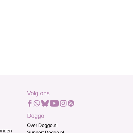
Volg ons
Doggo
Over Doggo.nl
honden
Support Doggo.nl