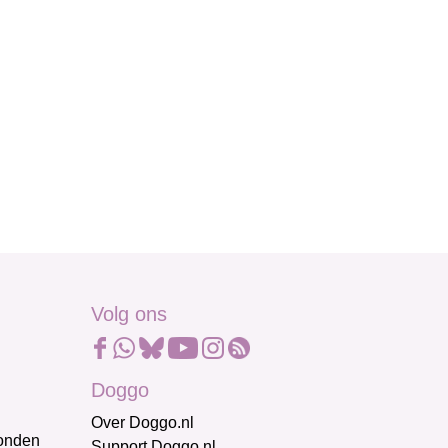
Volg ons
Doggo
Over Doggo.nl
honden
Support Doggo.nl