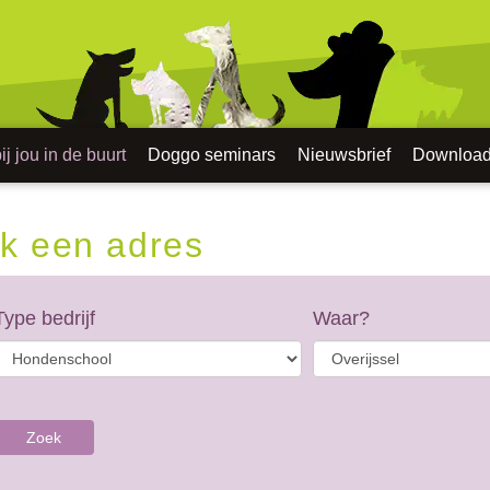
j jou in de buurt
Doggo seminars
Nieuwsbrief
Downloa
k een adres
Type bedrijf
Waar?
Zoek