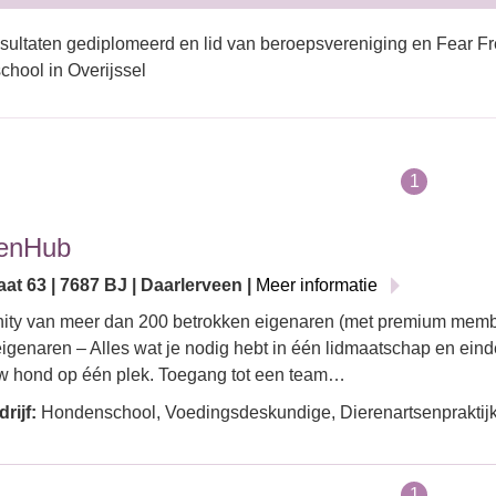
sultaten gediplomeerd en lid van beroepsvereniging en Fear Fr
hool in Overijssel
1
enHub
at 63 | 7687 BJ | Daarlerveen |
Meer informatie
ty van meer dan 200 betrokken eigenaren (met premium memb
genaren – Alles wat je nodig hebt in één lidmaatschap en einde
w hond op één plek. Toegang tot een team…
rijf:
Hondenschool, Voedingsdeskundige, Dierenartsenpraktijk
1