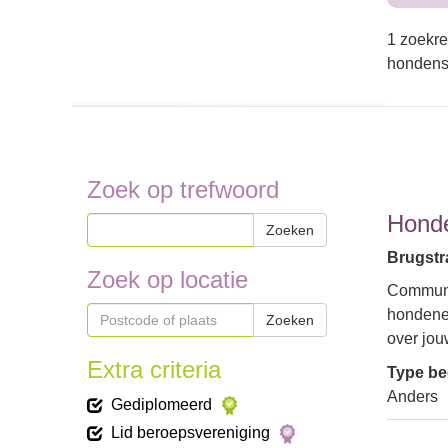
1 zoekre
hondensc
Zoek op trefwoord
Hond
Zoeken
Brugstra
Zoek op locatie
Communi
hondenei
Zoeken
over jou
Extra criteria
Type bed
Anders
Gediplomeerd
Lid beroepsvereniging