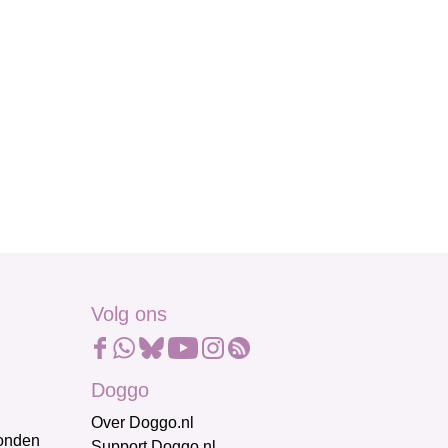
Volg ons
Doggo
Over Doggo.nl
honden
Support Doggo.nl