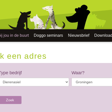
j jou in de buurt
Doggo seminars
Nieuwsbrief
Downloa
k een adres
Type bedrijf
Waar?
Zoek