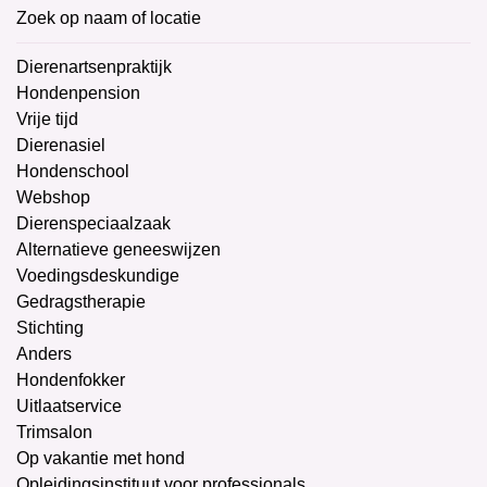
Zoek op naam of locatie
Dierenartsenpraktijk
Hondenpension
Vrije tijd
Dierenasiel
Hondenschool
Webshop
Dierenspeciaalzaak
Alternatieve geneeswijzen
Voedingsdeskundige
Gedragstherapie
Stichting
Anders
Hondenfokker
Uitlaatservice
Trimsalon
Op vakantie met hond
Opleidingsinstituut voor professionals