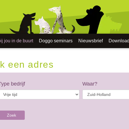
j jou in de buurt
Doggo seminars
Nieuwsbrief
Downloa
k een adres
Type bedrijf
Waar?
Zoek