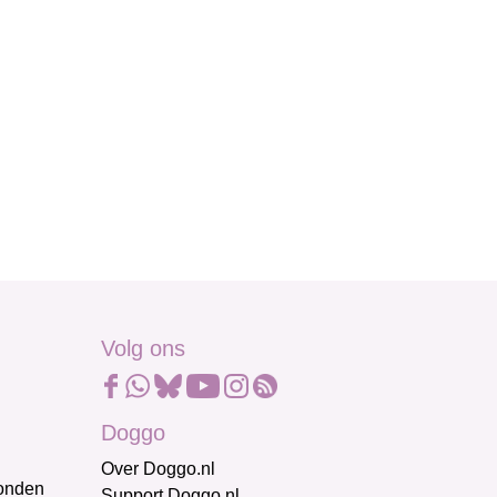
Volg ons
Doggo
Over Doggo.nl
honden
Support Doggo.nl