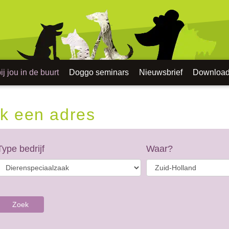
j jou in de buurt
Doggo seminars
Nieuwsbrief
Downloa
k een adres
Type bedrijf
Waar?
Zoek