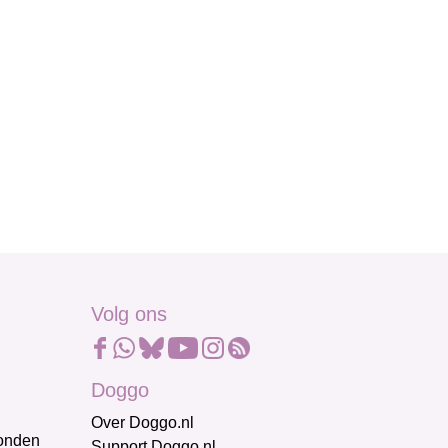
Volg ons
Doggo
Over Doggo.nl
honden
Support Doggo.nl