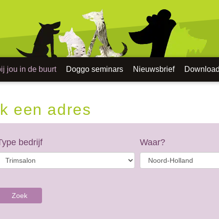
j jou in de buurt
Doggo seminars
Nieuwsbrief
Downloa
k een adres
Type bedrijf
Waar?
Zoek