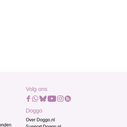
Volg ons
Doggo
Over Doggo.nl
honden
Support Doggo.nl