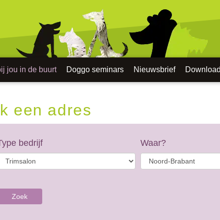
j jou in de buurt
Doggo seminars
Nieuwsbrief
Downloa
k een adres
Type bedrijf
Waar?
Zoek