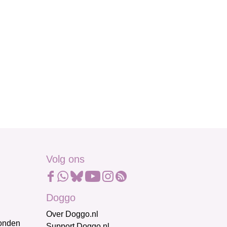
Volg ons
Doggo
Over Doggo.nl
honden
Support Doggo.nl