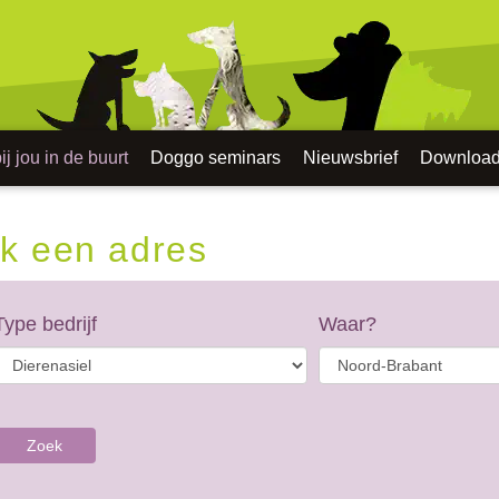
j jou in de buurt
Doggo seminars
Nieuwsbrief
Downloa
k een adres
Type bedrijf
Waar?
Zoek