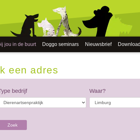
j jou in de buurt
Doggo seminars
Nieuwsbrief
Downloa
k een adres
Type bedrijf
Waar?
Zoek