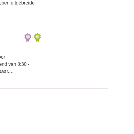
ebben uitgebreide
oor
end van 8:30 -
kbaar.…