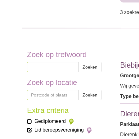
3 zoekre
Zoek op trefwoord
Biebi
Zoeken
Grootge
Zoek op locatie
Wij geve
Zoeken
Type bed
Extra criteria
Diere
Gediplomeerd
Parklaan
Lid beroepsvereniging
Dierenkl