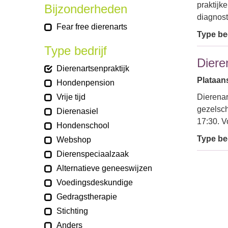
praktijk
Bijzonderheden
diagnost
Fear free dierenarts
Type bed
Type bedrijf
Diere
Dierenartsenpraktijk
Plataans
Hondenpension
Vrije tijd
Dierenar
gezelsch
Dierenasiel
17:30. V
Hondenschool
Type bed
Webshop
Dierenspeciaalzaak
Alternatieve geneeswijzen
Voedingsdeskundige
Gedragstherapie
Stichting
Anders