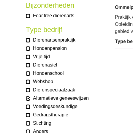
Bijzonderheden
Ommelpa
Fear free dierenarts
Praktijk
Opleidin
Type bedrijf
gebied v
Dierenartsenpraktijk
Type bed
Hondenpension
Vrije tijd
Dierenasiel
Hondenschool
Webshop
Dierenspeciaalzaak
Alternatieve geneeswijzen
Voedingsdeskundige
Gedragstherapie
Stichting
Anders