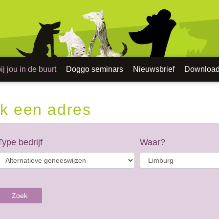
j jou in de buurt
Doggo seminars
Nieuwsbrief
Downloa
k een adres
Type bedrijf
Waar?
Zoek