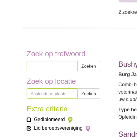
2 zoekre
Zoek op trefwoord
Bushy
Zoeken
Burg Ja
Zoek op locatie
Combi be
veterina
Zoeken
uw club
Extra criteria
Type bed
Opleidi
Gediplomeerd
Lid beroepsvereniging
Sandr