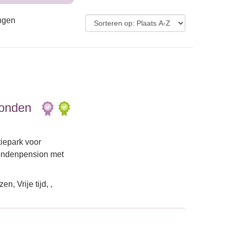
ingen
Honden
tiepark voor
hondenpension met
, Vrije tijd, ,