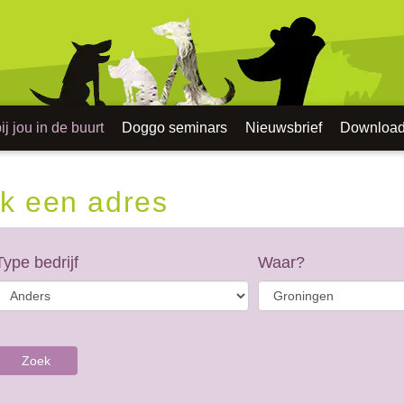
j jou in de buurt
Doggo seminars
Nieuwsbrief
Downloa
k een adres
Type bedrijf
Waar?
Zoek