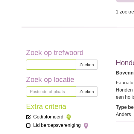
1 zoekre
Zoek op trefwoord
Honde
Zoeken
Bovenni
Zoek op locatie
Faunatuu
Honden i
Zoeken
een holi
Extra criteria
Type bed
Anders
Gediplomeerd
Lid beroepsvereniging