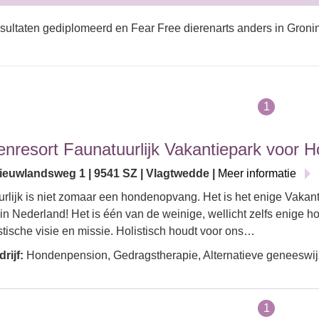
sultaten gediplomeerd en Fear Free dierenarts anders in Gron
1
nresort Faunatuurlijk Vakantiepark voor 
euwlandsweg 1 | 9541 SZ | Vlagtwedde |
Meer informatie
rlijk is niet zomaar een hondenopvang. Het is het enige Vakan
n Nederland! Het is één van de weinige, wellicht zelfs enige 
stische visie en missie. Holistisch houdt voor ons…
rijf:
Hondenpension, Gedragstherapie, Alternatieve geneeswijzen
1