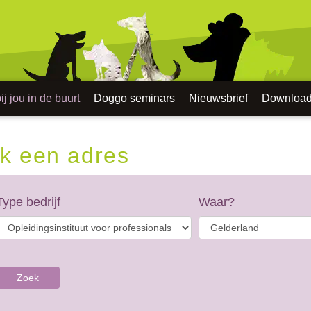
j jou in de buurt
Doggo seminars
Nieuwsbrief
Downloa
k een adres
Type bedrijf
Waar?
Zoek