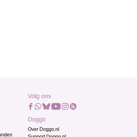
Volg ons
Doggo
Over Doggo.nl
honden
Support Doggo.nl