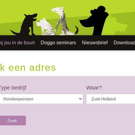
j jou in de buurt
Doggo seminars
Nieuwsbrief
Downloa
k een adres
Type bedrijf
Waar?
Zoek