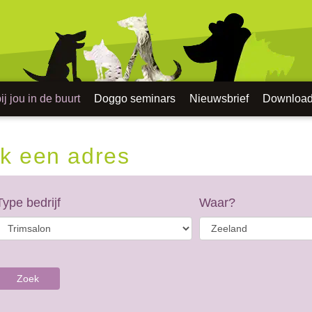
j jou in de buurt
Doggo seminars
Nieuwsbrief
Downloa
k een adres
Type bedrijf
Waar?
Zoek