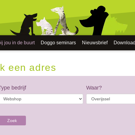
j jou in de buurt
Doggo seminars
Nieuwsbrief
Downloa
k een adres
Type bedrijf
Waar?
Zoek