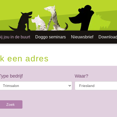
j jou in de buurt
Doggo seminars
Nieuwsbrief
Downloa
k een adres
Type bedrijf
Waar?
Zoek