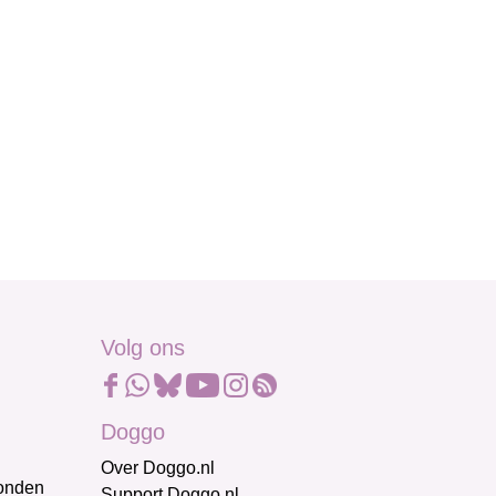
Volg ons
Doggo
Over Doggo.nl
honden
Support Doggo.nl