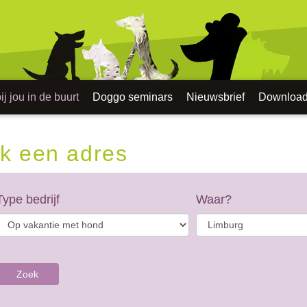
j jou in de buurt
Doggo seminars
Nieuwsbrief
Downloa
k een adres
Type bedrijf
Waar?
Zoek