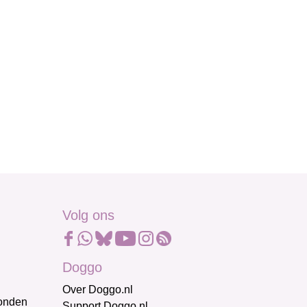
Volg ons
Doggo
Over Doggo.nl
honden
Support Doggo.nl