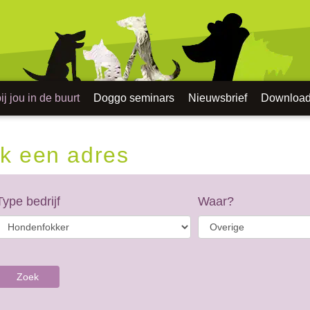
j jou in de buurt
Doggo seminars
Nieuwsbrief
Downloa
k een adres
Type bedrijf
Waar?
Zoek