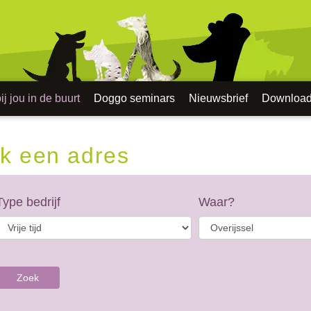
j jou in de buurt
Doggo seminars
Nieuwsbrief
Downloa
k een adres
Type bedrijf
Waar?
Zoek