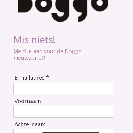
Mis niets!
Meld je aan voor de Doggo
nieuwsbrief!
E-mailadres *
Voornaam
Achternaam