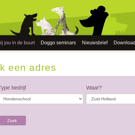
j jou in de buurt
Doggo seminars
Nieuwsbrief
Downloa
k een adres
Type bedrijf
Waar?
Zoek