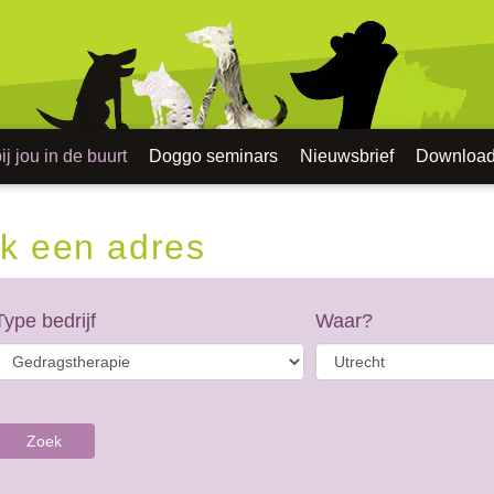
j jou in de buurt
Doggo seminars
Nieuwsbrief
Downloa
k een adres
Type bedrijf
Waar?
Zoek