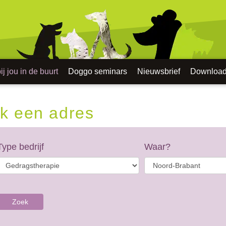
j jou in de buurt
Doggo seminars
Nieuwsbrief
Downloa
k een adres
Type bedrijf
Waar?
Zoek