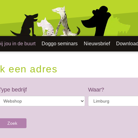
j jou in de buurt
Doggo seminars
Nieuwsbrief
Downloa
k een adres
Type bedrijf
Waar?
Zoek