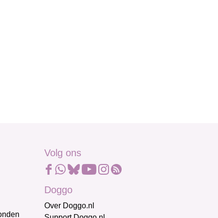
Volg ons
Doggo
Over Doggo.nl
honden
Support Doggo.nl