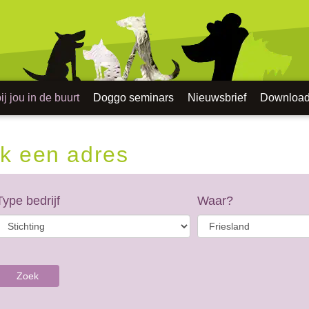
j jou in de buurt
Doggo seminars
Nieuwsbrief
Downloa
k een adres
Type bedrijf
Waar?
Zoek