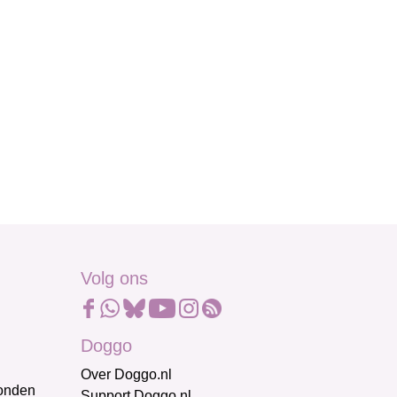
Volg ons
Doggo
Over Doggo.nl
honden
Support Doggo.nl