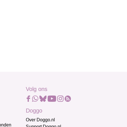
Volg ons
Doggo
Over Doggo.nl
honden
Support Doggo.nl