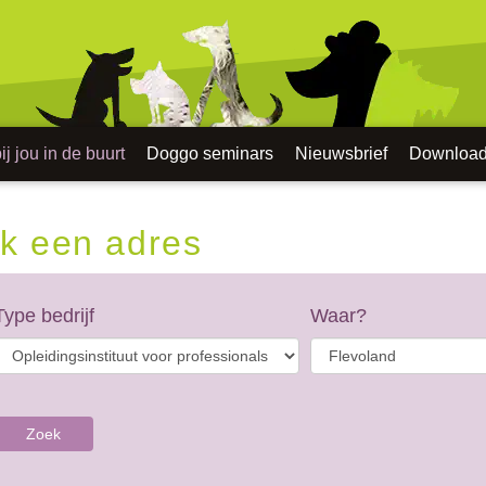
j jou in de buurt
Doggo seminars
Nieuwsbrief
Downloa
k een adres
Type bedrijf
Waar?
Zoek