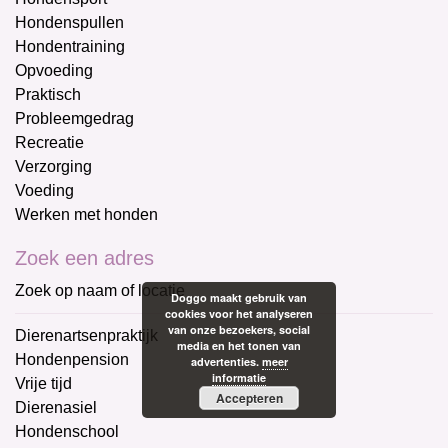
Hondenspullen
Hondentraining
Opvoeding
Praktisch
Probleemgedrag
Recreatie
Verzorging
Voeding
Werken met honden
Zoek een adres
Zoek op naam of locatie
Doggo maakt gebruik van
cookies voor het analyseren
van onze bezoekers, social
Dierenartsenpraktijk
media en het tonen van
Hondenpension
advertenties.
meer
informatie
Vrije tijd
Accepteren
Dierenasiel
Hondenschool