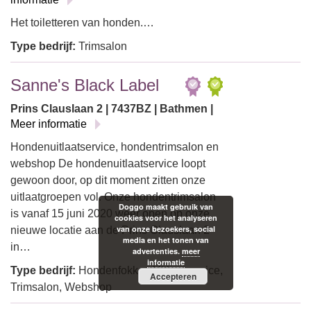
Het toiletteren van honden.…
Type bedrijf:
Trimsalon
Sanne's Black Label
Prins Clauslaan 2 | 7437BZ | Bathmen |
Meer informatie
Hondenuitlaatservice, hondentrimsalon en
webshop De hondenuitlaatservice loopt
gewoon door, op dit moment zitten onze
uitlaatgroepen vol. Onze hondentrimsalon
Doggo maakt gebruik van
is vanaf 15 juni 2020 weer open op onze
cookies voor het analyseren
van onze bezoekers, social
nieuwe locatie aan de Prins Clauslaan 2
media en het tonen van
in…
advertenties.
meer
informatie
Type bedrijf:
Hondenfokker, Uitlaatservice,
Accepteren
Trimsalon, Webshop