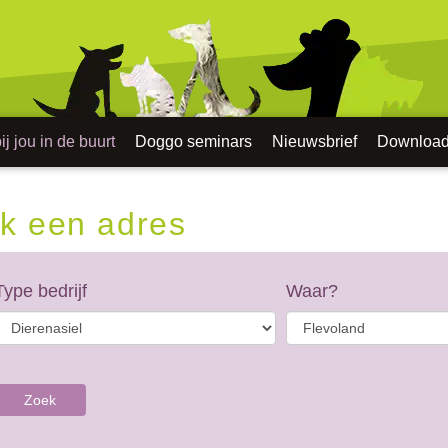
j jou in de buurt
Doggo seminars
Nieuwsbrief
Downloa
k een adres
Type bedrijf
Waar?
Zoek