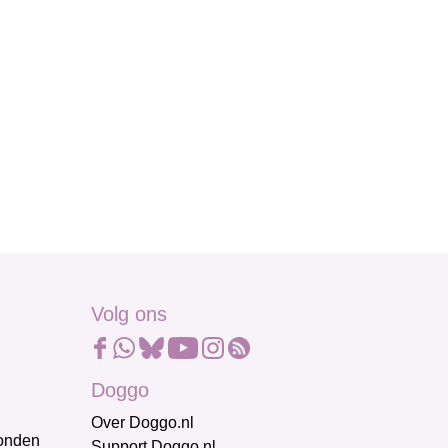
Volg ons
Doggo
Over Doggo.nl
honden
Support Doggo.nl