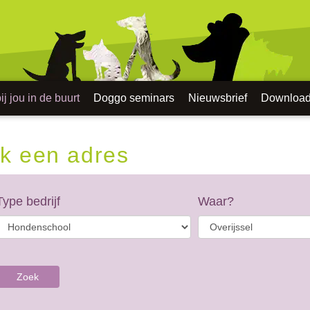
j jou in de buurt
Doggo seminars
Nieuwsbrief
Downloa
k een adres
Type bedrijf
Waar?
Zoek