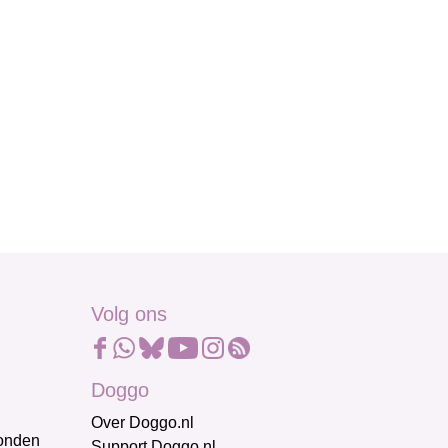
Volg ons
Doggo
Over Doggo.nl
honden
Support Doggo.nl