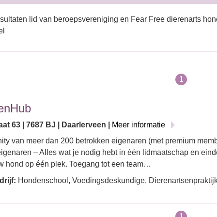
sultaten lid van beroepsvereniging en Fear Free dierenarts ho
el
1
enHub
at 63 | 7687 BJ | Daarlerveen |
Meer informatie
ty van meer dan 200 betrokken eigenaren (met premium memb
genaren – Alles wat je nodig hebt in één lidmaatschap en einde
w hond op één plek. Toegang tot een team…
rijf:
Hondenschool, Voedingsdeskundige, Dierenartsenpraktijk
1