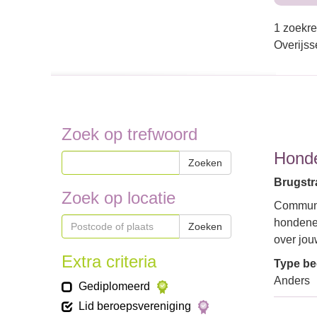
1 zoekre
Overijss
Zoek op trefwoord
Hond
Zoeken
Brugstra
Zoek op locatie
Communi
hondenei
Zoeken
over jou
Extra criteria
Type bed
Anders
Gediplomeerd
Lid beroepsvereniging