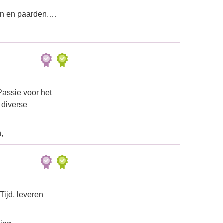
ren en paarden.…
Passie voor het
 diverse
,
ijd, leveren