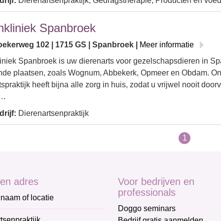
rijf:
Dierenartsenpraktijk, Gedragstherapie, Producten en voe
nkliniek Spanbroek
ekerweg 102 | 1715 GS | Spanbroek |
Meer informatie
iniek Spanbroek is uw dierenarts voor gezelschapsdieren in S
nde plaatsen, zoals Wognum, Abbekerk, Opmeer en Obdam. O
spraktijk heeft bijna alle zorg in huis, zodat u vrijwel nooit doo
.…
rijf:
Dierenartsenpraktijk
1
en adres
Voor bedrijven en
professionals
naam of locatie
Doggo seminars
tsenpraktijk
Bedrijf gratis aanmelden