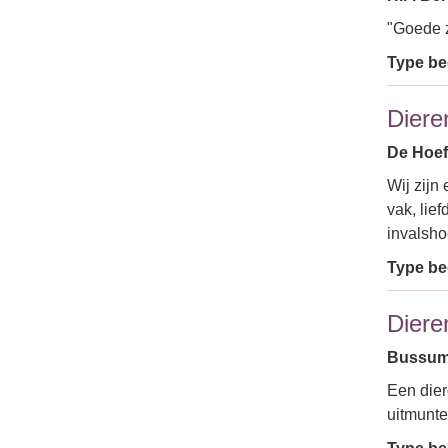
"Goede z
Type bed
Diere
De Hoefs
Wij zijn
vak, lie
invalsh
Type bed
Diere
Bussume
Een dier
uitmunte