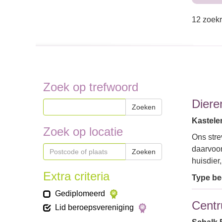
12 zoekr
Zoek op trefwoord
Diere
Zoeken
Kastele
Zoek op locatie
Ons stre
daarvoor
Zoeken
huisdie
Extra criteria
Type bed
Gediplomeerd
Centr
Lid beroepsvereniging