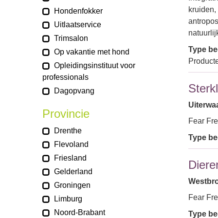
kruiden,
Hondenfokker
antropos
Uitlaatservice
natuurli
Trimsalon
Type bed
Op vakantie met hond
Product
Opleidingsinstituut voor
professionals
Sterk
Dagopvang
Uiterwa
Provincie
Fear Fre
Drenthe
Type bed
Flevoland
Friesland
Diere
Gelderland
Westbro
Groningen
Fear Fre
Limburg
Noord-Brabant
Type bed