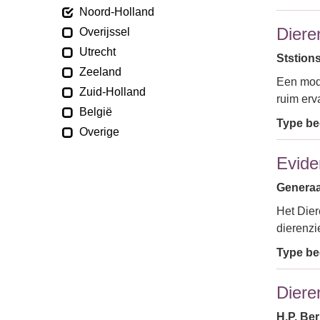
Noord-Holland
Diere
Overijssel
Utrecht
Ststion
Zeeland
Een mode
Zuid-Holland
ruim erv
België
Type bed
Overige
Evide
Generaa
Het Dier
dierenzi
Type bed
Diere
H.P. Be