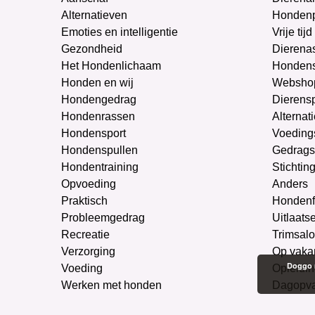
Alternatieven
Honden
Emoties en intelligentie
Vrije tijd
Gezondheid
Dierenas
Het Hondenlichaam
Hondens
Honden en wij
Websho
Hondengedrag
Dierens
Hondenrassen
Alternat
Hondensport
Voeding
Hondenspullen
Gedrags
Hondentraining
Stichtin
Opvoeding
Anders
Praktisch
Hondenf
Probleemgedrag
Uitlaats
Recreatie
Trimsal
Verzorging
Op vaka
Doggo m
Voeding
Opleidin
Werken met honden
Dagopv