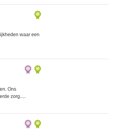
lijkheden waar een
ren. Ons
eerde zorg.…