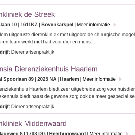
nkliniek de Streek
slaan 10 | 1611KZ | Bovenkarspel |
Meer informatie
rn uitgeruste dierenkliniek met uitgebreide chirurgische moge
aren team werkt met hart voor dier en mens.…
rijf:
Dierenartsenpraktijk
nsia Dierenziekenhuis Haarlem
l Spoorlaan 89 | 2025 NA | Haarlem |
Meer informatie
enziekenhuis Haarlem biedt zeer uitgebreide zorg voor huisdie
ekenhuis biedt naast de gewone zorg ook de meer gespecialis
rijf:
Dierenartsenpraktijk
nkliniek Middenwaard
rlageweg 8 | 1703 DG | Heerhugowaard |
Meer informatie