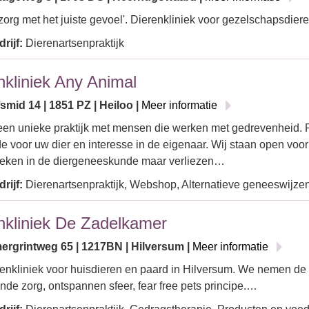
org met het juiste gevoel'. Dierenkliniek voor gezelschapsdie
rijf:
Dierenartsenpraktijk
nkliniek Any Animal
mid 14 | 1851 PZ | Heiloo |
Meer informatie
 een unieke praktijk met mensen die werken met gedrevenheid. 
fde voor uw dier en interesse in de eigenaar. Wij staan open voor
oeken in de diergeneeskunde maar verliezen…
rijf:
Dierenartsenpraktijk, Webshop, Alternatieve geneeswijzen
nkliniek De Zadelkamer
rgrintweg 65 | 1217BN | Hilversum |
Meer informatie
enkliniek voor huisdieren en paard in Hilversum. We nemen de T
nde zorg, ontspannen sfeer, fear free pets principe.…