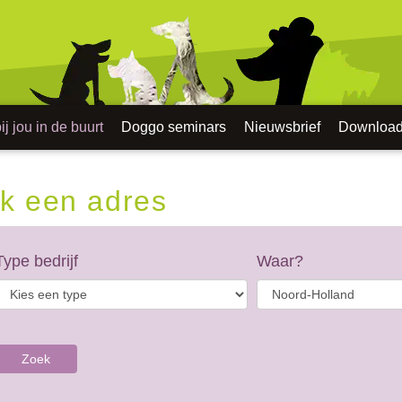
j jou in de buurt
Doggo seminars
Nieuwsbrief
Downloa
k een adres
Type bedrijf
Waar?
Zoek