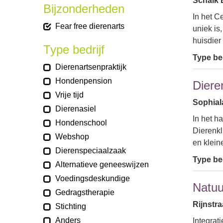
Schalk 
Bijzonderheden
In het C
Fear free dierenarts
uniek is
huisdier
Type bedrijf
Type bed
Dierenartsenpraktijk
Hondenpension
Diere
Vrije tijd
Sophial
Dierenasiel
In het h
Hondenschool
Dierenkl
Webshop
en klein
Dierenspeciaalzaak
Type bed
Alternatieve geneeswijzen
Voedingsdeskundige
Natuu
Gedragstherapie
Rijnstr
Stichting
Anders
Integrat