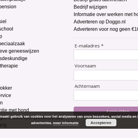
pension
Bedrijf wijzigen
Informatie over werken met 
iel
Adverteren op Doggo.nl
chool
Adverteren voor nog geen €1
p
peciaalzaak
E-mailadres *
ieve geneeswijzen
sdeskundige
Voornaam
therapie
g
Achternaam
okker
ervice
on
ntie met hond
Aanmelden
aakt gebruik van cookies voor het analyseren van onze bezoekers, social media en 
gsinstituut voor professionals
Accepteren
advertenties.
meer informatie
ang