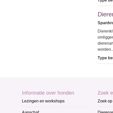
Type bed
Diere
Spanbro
Dierenkl
omligge
dierenart
worden
Type bed
Informatie over honden
Zoek e
Lezingen en workshops
Zoek op 
Aanschaf
Dierenar