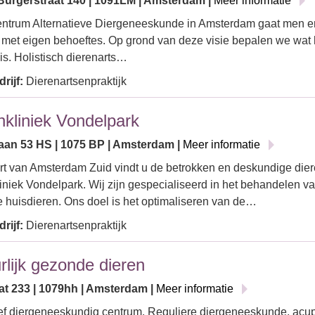
Burgerstraat 140 | 1091LM | Amsterdam |
Meer informatie
entrum Alternatieve Diergeneeskunde in Amsterdam gaat men er 
, met eigen behoeftes. Op grond van deze visie bepalen we wat 
 is. Holistisch dierenarts…
rijf:
Dierenartsenpraktijk
nkliniek Vondelpark
aan 53 HS | 1075 BP | Amsterdam |
Meer informatie
art van Amsterdam Zuid vindt u de betrokken en deskundige die
iniek Vondelpark. Wij zijn gespecialiseerd in het behandelen v
e huisdieren. Ons doel is het optimaliseren van de…
rijf:
Dierenartsenpraktijk
rlijk gezonde dieren
aat 233 | 1079hh | Amsterdam |
Meer informatie
ief diergeneeskundig centrum. Reguliere diergeneeskunde, acu