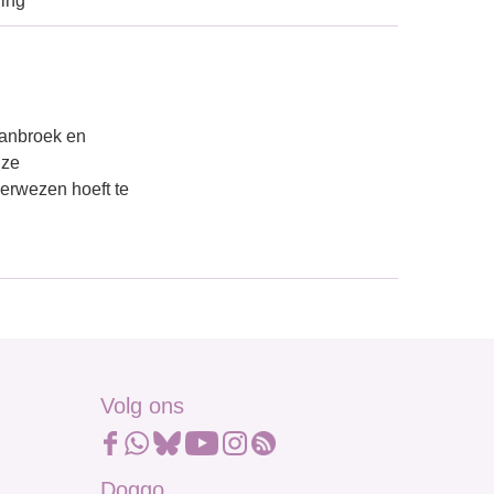
ding
panbroek en
nze
rverwezen hoeft te
Volg ons
Doggo