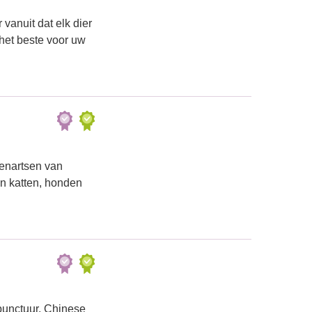
vanuit dat elk dier
het beste voor uw
renartsen van
an katten, honden
punctuur, Chinese