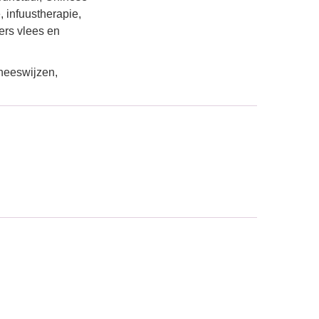
, infuustherapie,
ers vlees en
eneeswijzen,