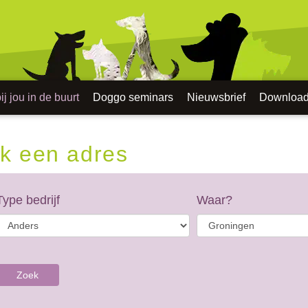
j jou in de buurt
Doggo seminars
Nieuwsbrief
Downloa
k een adres
Type bedrijf
Waar?
Zoek