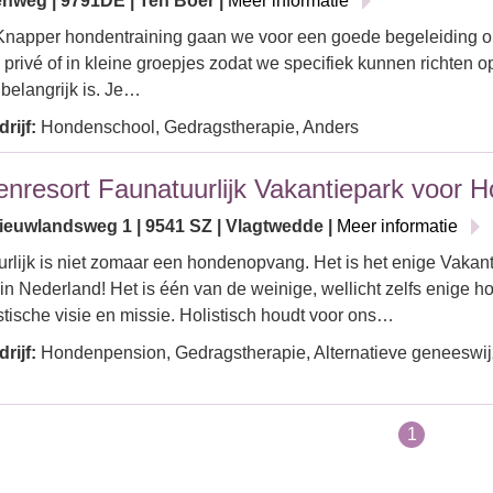
enweg | 9791DE | Ten Boer |
Meer informatie
Knapper hondentraining gaan we voor een goede begeleiding o
privé of in kleine groepjes zodat we specifiek kunnen richten o
belangrijk is. Je…
rijf:
Hondenschool, Gedragstherapie, Anders
nresort Faunatuurlijk Vakantiepark voor 
euwlandsweg 1 | 9541 SZ | Vlagtwedde |
Meer informatie
rlijk is niet zomaar een hondenopvang. Het is het enige Vakan
n Nederland! Het is één van de weinige, wellicht zelfs enige 
stische visie en missie. Holistisch houdt voor ons…
rijf:
Hondenpension, Gedragstherapie, Alternatieve geneeswijzen
1