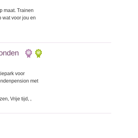
p maat. Trainen
p wat voor jou en
Honden
tiepark voor
hondenpension met
, Vrije tijd, ,