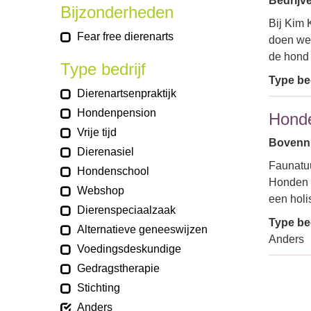
Bedrijv
Bijzonderheden
Bij Kim 
Fear free dierenarts
doen we 
de hond 
Type bedrijf
Type bed
Dierenartsenpraktijk
Hondenpension
Honde
Vrije tijd
Bovenni
Dierenasiel
Faunatuu
Hondenschool
Honden i
Webshop
een holi
Dierenspeciaalzaak
Type bed
Alternatieve geneeswijzen
Anders
Voedingsdeskundige
Gedragstherapie
Stichting
Anders