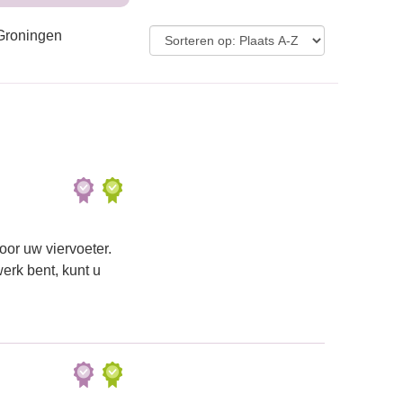
 Groningen
or uw viervoeter.
erk bent, kunt u