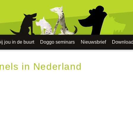
j jou in de buurt
Doggo seminars
Nieuwsbrief
Downloa
nels in Nederland