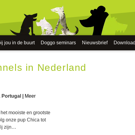
j jou in de buurt
Doggo seminars
Nieuwsbrief
Downloa
nnels in Nederland
 Portugal |
Meer
 het mooiste en grootste
olg onze pup Chica tot
ij zijn…