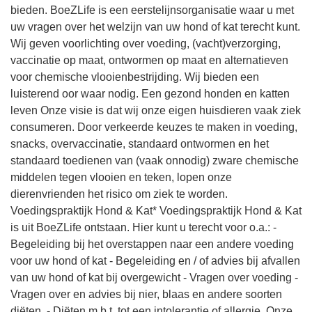
bieden. BoeZLife is een eerstelijnsorganisatie waar u met
uw vragen over het welzijn van uw hond of kat terecht kunt.
Wij geven voorlichting over voeding, (vacht)verzorging,
vaccinatie op maat, ontwormen op maat en alternatieven
voor chemische vlooienbestrijding. Wij bieden een
luisterend oor waar nodig. Een gezond honden en katten
leven Onze visie is dat wij onze eigen huisdieren vaak ziek
consumeren. Door verkeerde keuzes te maken in voeding,
snacks, overvaccinatie, standaard ontwormen en het
standaard toedienen van (vaak onnodig) zware chemische
middelen tegen vlooien en teken, lopen onze
dierenvrienden het risico om ziek te worden.
Voedingspraktijk Hond & Kat* Voedingspraktijk Hond & Kat
is uit BoeZLife ontstaan. Hier kunt u terecht voor o.a.: -
Begeleiding bij het overstappen naar een andere voeding
voor uw hond of kat - Begeleiding en / of advies bij afvallen
van uw hond of kat bij overgewicht - Vragen over voeding -
Vragen over en advies bij nier, blaas en andere soorten
diëten. - Diëten m.b.t. tot een intolerantie of allergie. Onze