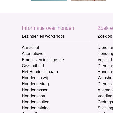
Informatie over honden
Zoek e
Lezingen en workshops
Zoek op 
Aanschaf
Dierenar
Alternatieven
Honden
Emoties en intelligentie
Vrije tijd
Gezondheid
Dierenas
Het Hondenlichaam
Hondens
Honden en wij
Websho
Hondengedrag
Dierens
Hondenrassen
Alternat
Hondensport
Voeding
Hondenspullen
Gedrags
Hondentraining
Stichtin