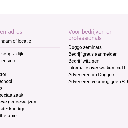
en adres
Voor bedrijven en
professionals
naam of locatie
Doggo seminars
tsenpraktijk
Bedrijf gratis aanmelden
pension
Bedrijf wijzigen
Informatie over werken met 
iel
Adverteren op Doggo.nl
chool
Adverteren voor nog geen €1
p
peciaalzaak
ieve geneeswijzen
sdeskundige
therapie
g