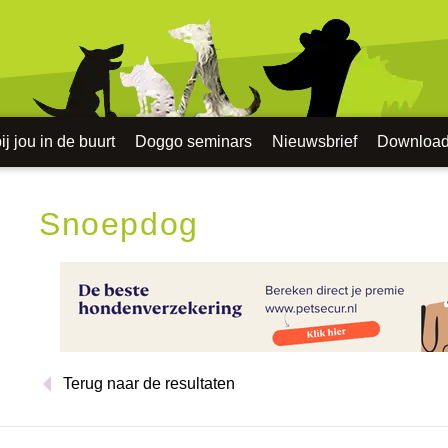
j jou in de buurt
Doggo seminars
Nieuwsbrief
Downloa
Snoepdog
Terug naar de resultaten