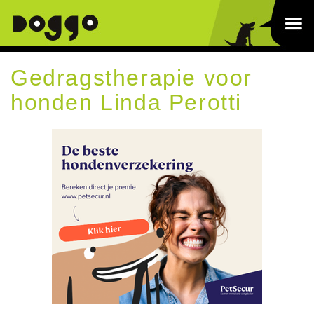
Gedragstherapie voor
honden Linda Perotti