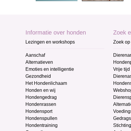
Informatie over honden
Zoek e
Lezingen en workshops
Zoek op 
Aanschaf
Dierenar
Alternatieven
Honden
Emoties en intelligentie
Vrije tijd
Gezondheid
Dierenas
Het Hondenlichaam
Hondens
Honden en wij
Websho
Hondengedrag
Dierens
Hondenrassen
Alternat
Hondensport
Voeding
Hondenspullen
Gedrags
Hondentraining
Stichtin