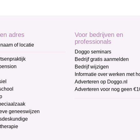
en adres
Voor bedrijven en
professionals
naam of locatie
Doggo seminars
tsenpraktijk
Bedrijf gratis aanmelden
pension
Bedrijf wijzigen
Informatie over werken met 
iel
Adverteren op Doggo.nl
chool
Adverteren voor nog geen €1
p
peciaalzaak
ieve geneeswijzen
sdeskundige
therapie
g