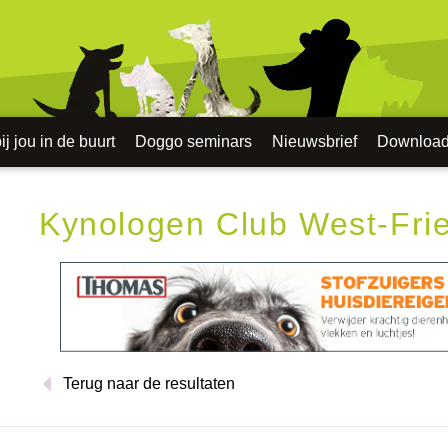
j jou in de buurt
Doggo seminars
Nieuwsbrief
Downloa
Kynologen Club West-Fri
Terug naar de resultaten