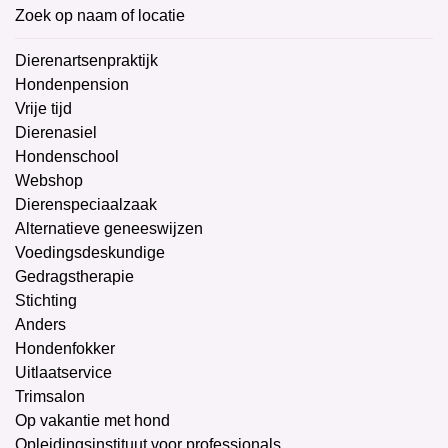
Zoek op naam of locatie
Dierenartsenpraktijk
Hondenpension
Vrije tijd
Dierenasiel
Hondenschool
Webshop
Dierenspeciaalzaak
Alternatieve geneeswijzen
Voedingsdeskundige
Gedragstherapie
Stichting
Anders
Hondenfokker
Uitlaatservice
Trimsalon
Op vakantie met hond
Opleidingsinstituut voor professionals