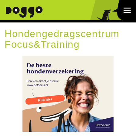
Hondengedragscentrum
Focus&Training