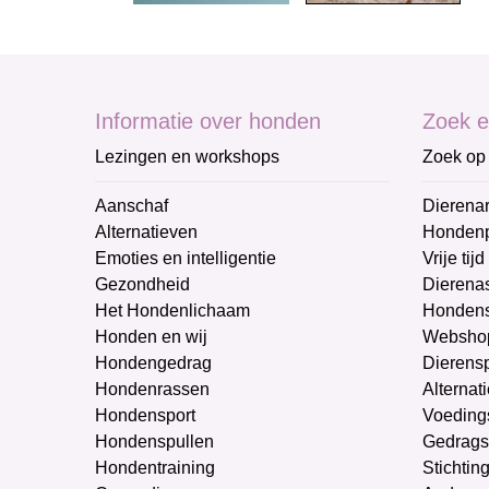
Informatie over honden
Zoek e
Lezingen en workshops
Zoek op 
Aanschaf
Dierenar
Alternatieven
Honden
Emoties en intelligentie
Vrije tijd
Gezondheid
Dierenas
Het Hondenlichaam
Hondens
Honden en wij
Websho
Hondengedrag
Dierens
Hondenrassen
Alternat
Hondensport
Voeding
Hondenspullen
Gedrags
Hondentraining
Stichtin