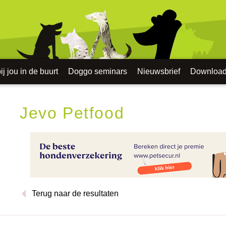
j jou in de buurt
Doggo seminars
Nieuwsbrief
Downloa
Jevo Petfood
Terug naar de resultaten