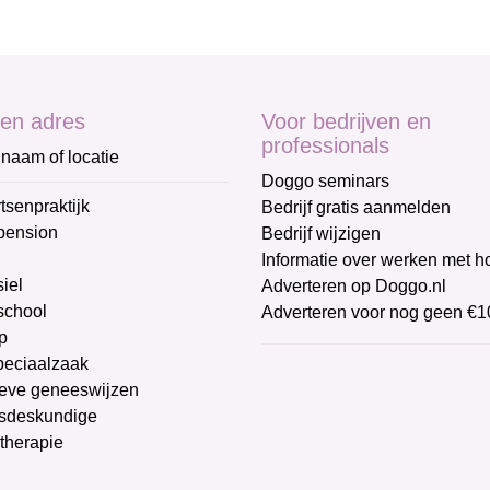
en adres
Voor bedrijven en
professionals
naam of locatie
Doggo seminars
tsenpraktijk
Bedrijf gratis aanmelden
pension
Bedrijf wijzigen
Informatie over werken met 
iel
Adverteren op Doggo.nl
chool
Adverteren voor nog geen €1
p
peciaalzaak
ieve geneeswijzen
sdeskundige
therapie
g