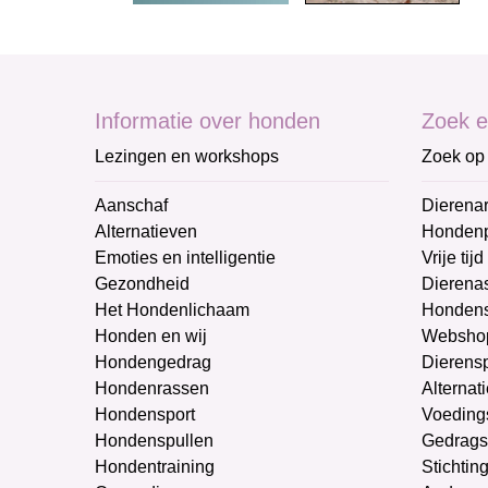
Informatie over honden
Zoek e
Lezingen en workshops
Zoek op 
Aanschaf
Dierenar
Alternatieven
Honden
Emoties en intelligentie
Vrije tijd
Gezondheid
Dierenas
Het Hondenlichaam
Hondens
Honden en wij
Websho
Hondengedrag
Dierens
Hondenrassen
Alternat
Hondensport
Voeding
Hondenspullen
Gedrags
Hondentraining
Stichtin