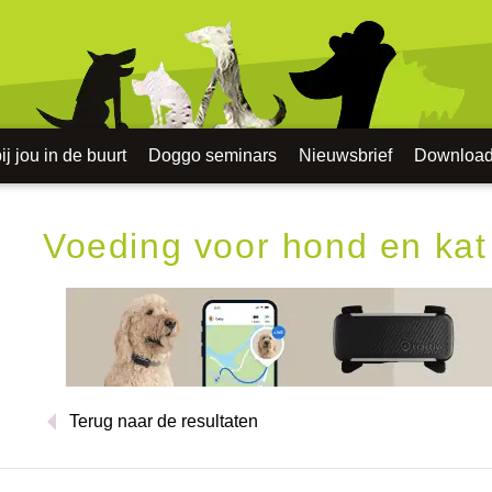
j jou in de buurt
Doggo seminars
Nieuwsbrief
Downloa
Voeding voor hond en kat
Terug naar de resultaten