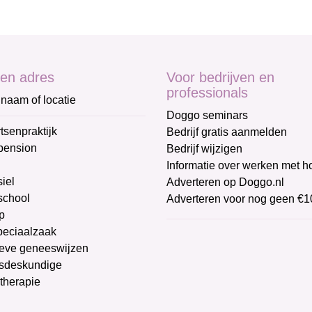
en adres
Voor bedrijven en
professionals
naam of locatie
Doggo seminars
tsenpraktijk
Bedrijf gratis aanmelden
pension
Bedrijf wijzigen
Informatie over werken met 
iel
Adverteren op Doggo.nl
chool
Adverteren voor nog geen €1
p
peciaalzaak
ieve geneeswijzen
sdeskundige
therapie
g